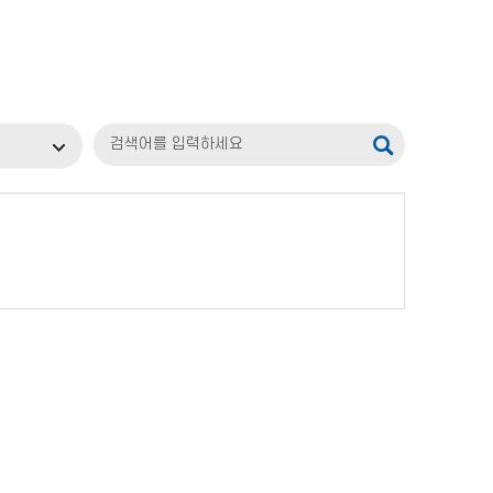
검
색
어
입
력