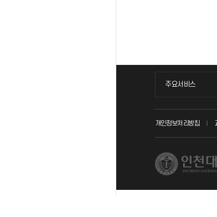
주요서비스
주요서비스
교무회의방송
개인정보처리방침
교수채용
시설예약
인터넷증명
입학안내