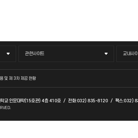
관련사이트
교내사
관련사이트
교내사
국방헬프콜
교수회
용 및 제 3차 제공 현황
발전기금
교육혁
대학교 인문대학(15호관) 4층 410호
/
전화:032) 835-8120
/
팩스:032) 8
산학협력단
국제교
ERVED.
소비자생활협동조합
국제지
총동문회
공자아