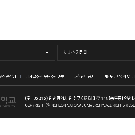
서비스 지킴이
서비스 지킴이
묻고 답하기
교직원찾기
이메일주소 무단수집거부
대학정보공시
개인정보 목적 외 이
불친절신고
(우 : 22012) 인천광역시 연수구 아카데미로 119(송도동) 인천
자주 묻는 질문(FAQ)
COPYRIGHT ⓒ INCHEON NATIONAL UNIVERSITY.
ALL RIGHTS RES
칭찬마당
학생서비스 지킴이