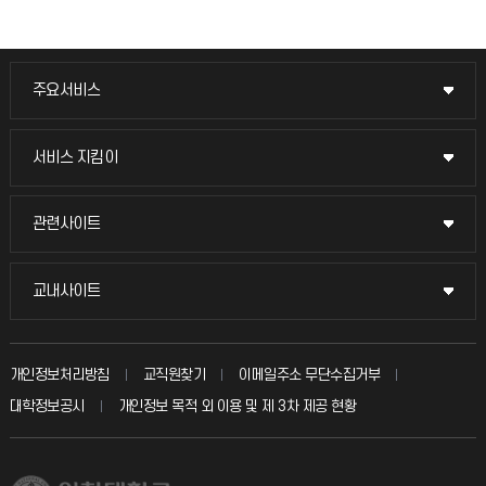
주요서비스
주요서비스
교무회의방송
서비스 지킴이
서비스 지킴이
교수채용
묻고 답하기
관련사이트
관련사이트
시설예약
불친절신고
국방헬프콜
교내사이트
교내사이트
인터넷증명
자주 묻는 질문(FAQ)
발전기금
교수회
입학안내
개인정보처리방침
교직원찾기
이메일주소 무단수집거부
칭찬마당
산학협력단
교육혁신본부
대학정보공시
개인정보 목적 외 이용 및 제 3차 제공 현황
직원채용
학생서비스 지킴이
소비자생활협동조합
국제교류과
취업정보(학생)